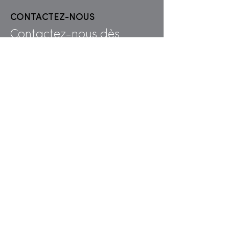
CONTACTEZ-NOUS
Contactez-nous dès
maintenant pour plus
d’informations sur la
rénovation de salles de
bain et douches. Nos
devis sont personnalisés
et complets.
0495 27 71 98
info@m2construct.be